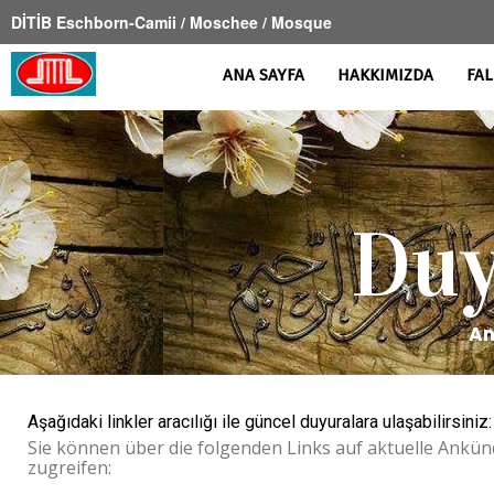
DİTİB Eschborn-Camii / Moschee / Mosque
ANA SAYFA
HAKKIMIZDA
FAL
Duy
An
Aşağıdaki linkler aracılığı ile güncel duyuralara ulaşabilirsiniz:
Sie können über die folgenden Links auf aktuelle Ankü
zugreifen: