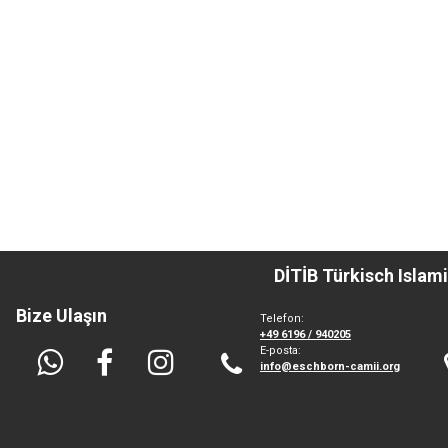
DİTİB Türkisch Isla
Bize Ulaşın
Telefon:
+49
6196 / 940205
E-posta:
info@eschborn-camii.org